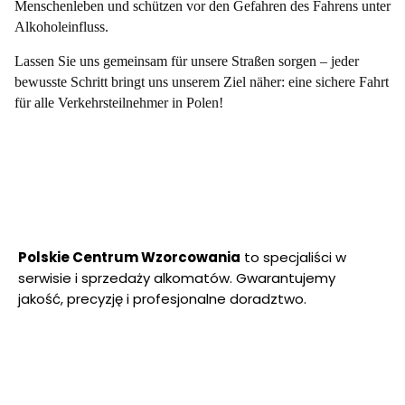
Menschenleben und schützen vor den Gefahren des Fahrens unter
Alkoholeinfluss.
Lassen Sie uns gemeinsam für unsere Straßen sorgen – jeder
bewusste Schritt bringt uns unserem Ziel näher: eine sichere Fahrt
für alle Verkehrsteilnehmer in Polen!
Polskie Centrum Wzorcowania
to specjaliści w
serwisie i sprzedaży alkomatów. Gwarantujemy
jakość, precyzję i profesjonalne doradztwo.
(Öffnet
(Öffnet
(Öffnet
(Öffnet
(Öffnet
(Öffnet
in
in
in
in
in
in
einem
einem
einem
einem
einem
einem