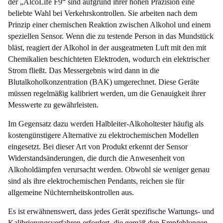
der „AlcoLife F9“ sind aufgrund ihrer hohen Präzision eine
beliebte Wahl bei Verkehrskontrollen. Sie arbeiten nach dem
Prinzip einer chemischen Reaktion zwischen Alkohol und einem
speziellen Sensor. Wenn die zu testende Person in das Mundstück
bläst, reagiert der Alkohol in der ausgeatmeten Luft mit den mit
Chemikalien beschichteten Elektroden, wodurch ein elektrischer
Strom fließt. Das Messergebnis wird dann in die
Blutalkoholkonzentration (BAK) umgerechnet. Diese Geräte
müssen regelmäßig kalibriert werden, um die Genauigkeit ihrer
Messwerte zu gewährleisten.
Im Gegensatz dazu werden Halbleiter-Alkoholtester häufig als
kostengünstigere Alternative zu elektrochemischen Modellen
eingesetzt. Bei dieser Art von Produkt erkennt der Sensor
Widerstandsänderungen, die durch die Anwesenheit von
Alkoholdämpfen verursacht werden. Obwohl sie weniger genau
sind als ihre elektrochemischen Pendants, reichen sie für
allgemeine Nüchternheitskontrollen aus.
Es ist erwähnenswert, dass jedes Gerät spezifische Wartungs- und
Kalibrierungsverfahren erfordert, die gemäß den Empfehlungen