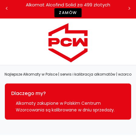
Alkomat Alcofind Solid za 499 złotych
ZAMÓW
Najlepsze Alkomaty w Polsce | serwis i kalibracja alkomatów | wzorc
Dlaczego my?
Alkomaty zakupione w Polskim Centrum
Wzorcowania są kalibrowane w dniu sprzedaży.