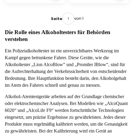
rät
k
von
t
Dräger
r
Alcote
o
von 1
Seite
st®
c
6000
h
Die Rolle eines Alkoholtesters für Behörden
mit
e
Druckf
m
verstehen
unktio
i
n
s
Ein Polizeialkoholtester ist ein unverzichtbares Werkzeug im
c
Kampf gegen betrunkene Fahrer. Diese Geräte, wie die
h
e
Alkoholtester „Lion AlcoBlow“ und „Promiler IBlow“, sind für
r
die Aufrechterhaltung der Verkehrssicherheit von entscheidender
S
Bedeutung. Ihre Hauptfunktion besteht darin, den Alkoholgehalt
c
r
im Atem des Fahrers schnell und genau zu messen.
e
e
Alkohol-Atemtestgeräte arbeiten auf der Grundlage chemischer
n
oder elektrochemischer Analysen. Bei Modellen wie „AlcoQuant
i
n
6020“ und „AlcoLife F9“ werden fortschrittliche Technologien
g
eingesetzt, um präzise Ergebnisse zu gewährleisten. Jedes dieser
-
Produkte muss regelmäßig kalibriert werden, um die Genauigkeit
A
t
zu gewährleisten. Bei der Kalibrierung wird ein Gerät an