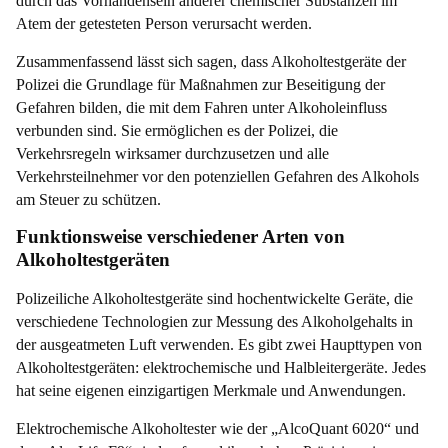
durch das Vorhandensein anderer chemischer Substanzen im
E
Atem der getesteten Person verursacht werden.
i
n
Zusammenfassend lässt sich sagen, dass Alkoholtestgeräte der
s
t
Polizei die Grundlage für Maßnahmen zur Beseitigung der
e
Gefahren bilden, die mit dem Fahren unter Alkoholeinfluss
l
verbunden sind. Sie ermöglichen es der Polizei, die
l
u
Verkehrsregeln wirksamer durchzusetzen und alle
n
Verkehrsteilnehmer vor den potenziellen Gefahren des Alkohols
g
am Steuer zu schützen.
s
z
Funktionsweise verschiedener Arten von
e
r
Alkoholtestgeräten
t
i
Polizeiliche Alkoholtestgeräte sind hochentwickelte Geräte, die
f
i
verschiedene Technologien zur Messung des Alkoholgehalts in
k
der ausgeatmeten Luft verwenden. Es gibt zwei Haupttypen von
a
Alkoholtestgeräten: elektrochemische und Halbleitergeräte. Jedes
t
hat seine eigenen einzigartigen Merkmale und Anwendungen.
Elektrochemische Alkoholtester wie der „AlcoQuant 6020“ und