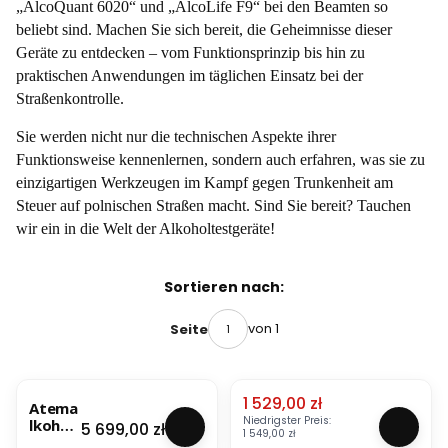
„AlcoQuant 6020“ und „AlcoLife F9“ bei den Beamten so
beliebt sind. Machen Sie sich bereit, die Geheimnisse dieser
Geräte zu entdecken – vom Funktionsprinzip bis hin zu
praktischen Anwendungen im täglichen Einsatz bei der
Straßenkontrolle.
Sie werden nicht nur die technischen Aspekte ihrer
Funktionsweise kennenlernen, sondern auch erfahren, was sie zu
einzigartigen Werkzeugen im Kampf gegen Trunkenheit am
Steuer auf polnischen Straßen macht. Sind Sie bereit? Tauchen
wir ein in die Welt der Alkoholtestgeräte!
Produktliste
Sortieren nach:
von 1
Seite
NEUES PRODUKT
DEAL
BESTSELLER
NEUES P
Aktionspreis
1 529,00 zł
Atema
E
Niedrigster Preis:
lkohol
l
Preis
5 699,00 zł
1 549,00 zł
testge
e