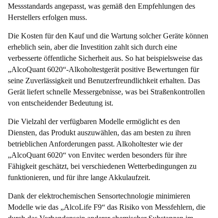
e
Messstandards angepasst, was gemäß den Empfehlungen des
m
Herstellers erfolgen muss.
a
l
k
Die Kosten für den Kauf und die Wartung solcher Geräte können
o
erheblich sein, aber die Investition zahlt sich durch eine
h
verbesserte öffentliche Sicherheit aus. So hat beispielsweise das
o
l
„AlcoQuant 6020“-Alkoholtestgerät positive Bewertungen für
t
seine Zuverlässigkeit und Benutzerfreundlichkeit erhalten. Das
e
Gerät liefert schnelle Messergebnisse, was bei Straßenkontrollen
s
t
von entscheidender Bedeutung ist.
e
r
Die Vielzahl der verfügbaren Modelle ermöglicht es den
A
Diensten, das Produkt auszuwählen, das am besten zu ihren
L
K
betrieblichen Anforderungen passt. Alkoholtester wie der
O
„AlcoQuant 6020“ von Envitec werden besonders für ihre
T
Fähigkeit geschätzt, bei verschiedenen Wetterbedingungen zu
O
P
funktionieren, und für ihre lange Akkulaufzeit.
P
L
Dank der elektrochemischen Sensortechnologie minimieren
U
Modelle wie das „AlcoLife F9“ das Risiko von Messfehlern, die
S
+