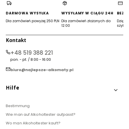
neuen
neuen
neuen
neuen
neuen
neuen
Tab)
Tab)
Tab)
Tab)
Tab)
Tab)
DARMOWA WYSYŁKA
WYSYŁAMY W CIĄGU 24H
BEZP
Dla zamówień powyżej 250 PLN
Dla zamówień złożonych do
Dzięki 
12:00
szyfro
Kontakt
+48 519 388 221
pon. - pt. / 8:00 - 16:00
biuro@najlepsze-alkomaty.pl
Fußzeilenmenü
Hilfe
Bestimmung
Wie man auf Alkoholtester aufpasst?
Wo man Alkoholtester kauft?