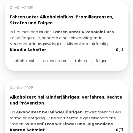
04-04-2025
Fahren unter Alkoholeinfluss: Promillegrenzen,
Strafen und Folgen
In Deutschland ist das
Fahren unter Alkoholeinfluss
keine Bagatelle, sondern eine schwerwiegende
Verkehrsordnungswidrigkeit. Alkohol beeinträchtigt
Reaktionszeit, Urteilsvermögen und Koordination
Klaudia Schoffer
0
–
Fähigkeiten, die im Straßenverkehr lebenswichtig sind.
alkoholtest
alkoholtester
fahren
folgen
Bereits geringe Mengen Alkohol können das Unfallrisiko
erheblich steigern.
04-04-2025
Alkoholtest bei Minderjährigen: Verfahren, Rechte
und Prävention
Ein
Alkoholtest bei Minderjährigen
ist weit mehr als ein
formaler Vorgang. Er berührt zentrale gesellschaftliche
Fragen:
Wie schützen wir Kinder und Jugendliche
wirksam?
Konrad Schmidt
Wie gehen wir mit dem Thema Alkohol um –
0