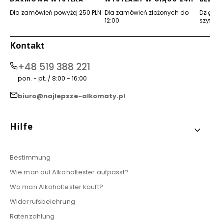
Dla zamówień powyżej 250 PLN
Dla zamówień złożonych do
Dzięki 
12:00
szyfro
Kontakt
+48 519 388 221
pon. - pt. / 8:00 - 16:00
biuro@najlepsze-alkomaty.pl
Fußzeilenmenü
Hilfe
Bestimmung
Wie man auf Alkoholtester aufpasst?
Wo man Alkoholtester kauft?
Widerrufsbelehrung
Ratenzahlung