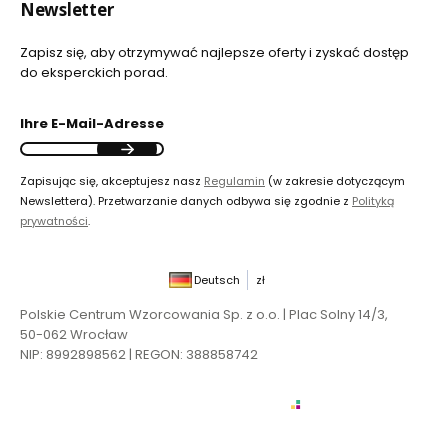
Newsletter
Zapisz się, aby otrzymywać najlepsze oferty i zyskać dostęp
do eksperckich porad.
Ihre E-Mail-Adresse
Zapisując się, akceptujesz nasz
Regulamin
(w zakresie dotyczącym
Newslettera). Przetwarzanie danych odbywa się zgodnie z
Polityką
prywatności
.
Deutsch
zł
Polskie Centrum Wzorcowania Sp. z o.o. | Plac Solny 14/3,
50-062 Wrocław
NIP: 8992898562 | REGON: 388858742