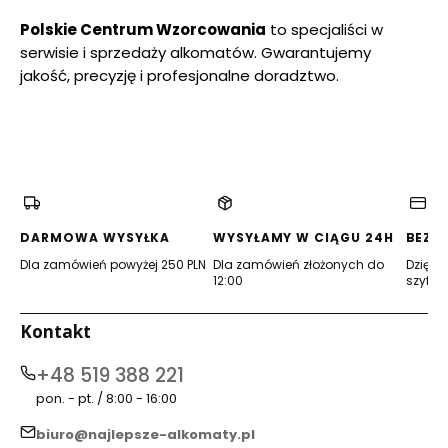
Polskie Centrum Wzorcowania
to specjaliści w
serwisie i sprzedaży alkomatów. Gwarantujemy
jakość, precyzję i profesjonalne doradztwo.
(Öffnet
(Öffnet
(Öffnet
(Öffnet
(Öffnet
(Öffnet
in
in
in
in
in
in
einem
einem
einem
einem
einem
einem
neuen
neuen
neuen
neuen
neuen
neuen
Tab)
Tab)
Tab)
Tab)
Tab)
Tab)
DARMOWA WYSYŁKA
WYSYŁAMY W CIĄGU 24H
BEZP
Dla zamówień powyżej 250 PLN
Dla zamówień złożonych do
Dzięki 
12:00
szyfro
Kontakt
+48 519 388 221
pon. - pt. / 8:00 - 16:00
biuro@najlepsze-alkomaty.pl