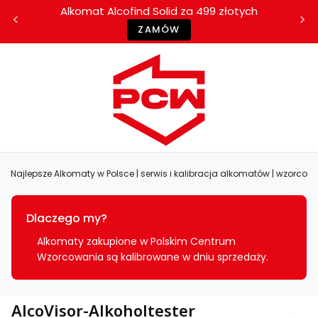
Alkomat Alcofind Solid za 499 złotych
ZAMÓW
Najlepsze Alkomaty w Polsce | serwis i kalibracja alkomatów | wzorc
Dlaczego my?
Alkomaty zakupione w Polskim Centrum
Wzorcowania są kalibrowane w dniu sprzedaży.
AlcoVisor-Alkoholtester