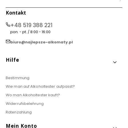
Kontakt
+48 519 388 221
pon. - pt. / 8:00 - 16:00
biuro@najlepsze-alkomaty.pl
Fußzeilenmenü
Hilfe
Bestimmung
Wie man auf Alkoholtester aufpasst?
Wo man Alkoholtester kauft?
Widerrufsbelehrung
Ratenzahlung
Mein Konto