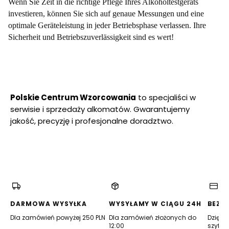
Wenn Sie Zeit in die richtige Pflege Ihres Alkoholtestgeräts
investieren, können Sie sich auf genaue Messungen und eine
optimale Geräteleistung in jeder Betriebsphase verlassen. Ihre
Sicherheit und Betriebszuverlässigkeit sind es wert!
Polskie Centrum Wzorcowania
to specjaliści w
serwisie i sprzedaży alkomatów. Gwarantujemy
jakość, precyzję i profesjonalne doradztwo.
(Öffnet
(Öffnet
(Öffnet
(Öffnet
(Öffnet
(Öffnet
in
in
in
in
in
in
einem
einem
einem
einem
einem
einem
neuen
neuen
neuen
neuen
neuen
neuen
Tab)
Tab)
Tab)
Tab)
Tab)
Tab)
DARMOWA WYSYŁKA
WYSYŁAMY W CIĄGU 24H
BEZP
Dla zamówień powyżej 250 PLN
Dla zamówień złożonych do
Dzięki 
12:00
szyfro