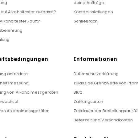
ung
deine Aufträge
auf Alkoholtester aufpasst?
Kontoeinstellungen
lkoholtester kauft?
Schließfach
sbelehrung
hlung
äftsbedingungen
Informationen
rung anfordern
Datenschutzerklärung
nheitsmessung
zulässige Grenzwerte von Promi
rung von Alkoholmessgeräten
Blutt
nwechsel
Zahlungsarten
von Alkoholmessgeräten
Zeitdauer der Bestellungsausf
Lieferzeit und Versandkosten