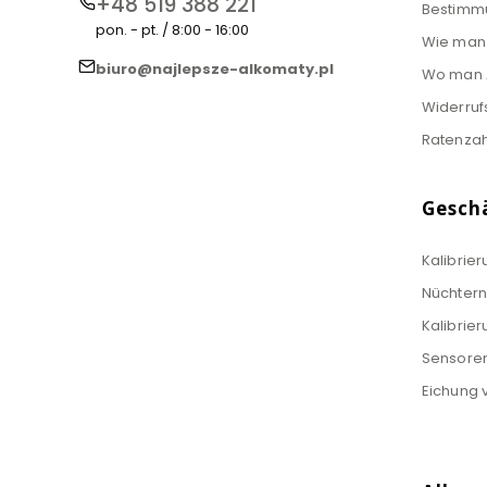
+48 519 388 221
Bestimm
pon. - pt. / 8:00 - 16:00
Wie man 
biuro@najlepsze-alkomaty.pl
Wo man A
Widerruf
Ratenza
Gesch
Kalibrie
Nüchter
Kalibrie
Sensore
Eichung 