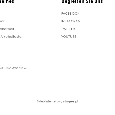
meines
Begleiten Sie uns
FACEBOOK
bor
INSTAGRAM
narbeit
TWITTER
r Alkoholtester
YOUTUBE
, 50-062 Wrocław
Sklep internetowy
Shoper.pl