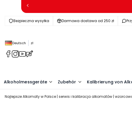
Bezpieczna wysyłka
Darmowa dostawa od 250 zł
Pr
Deutsch
zł
(Öffnet
(Öffnet
(Öffnet
(Öffnet
in
in
in
in
einem
einem
einem
einem
neuen
neuen
neuen
neuen
Tab)
Tab)
Tab)
Tab)
Alkoholmessgeräte
Zubehör
Kalibrierung von A
Najlepsze Alkomaty w Polsce | serwis i kalibracja alkomatów | wzorc