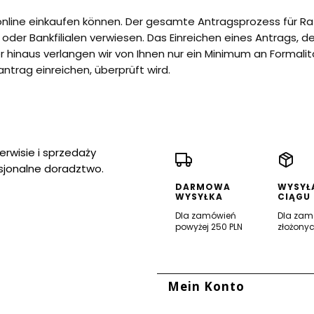
online einkaufen können. Der gesamte Antragsprozess für Ra
n oder Bankfilialen verwiesen. Das Einreichen eines Antrags, 
r hinaus verlangen wir von Ihnen nur ein Minimum an Formalit
trag einreichen, überprüft wird.
erwisie i sprzedaży
sjonalne doradztwo.
DARMOWA
WYSYŁ
WYSYŁKA
CIĄGU
Dla zamówień
Dla zam
powyżej 250 PLN
złożonyc
lenmenü
Mein Konto