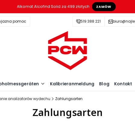
Alkomat Alcofind Solid za 499 złotych
ZAMÓW
zyjazna pomoc
519 388 221
biuro@najle
lkoholmessgeräten
Kalibrieranmeldung
Blog
Kontakt
owanie analizatorów wydechu
Zahlungsarten
Zahlungsarten